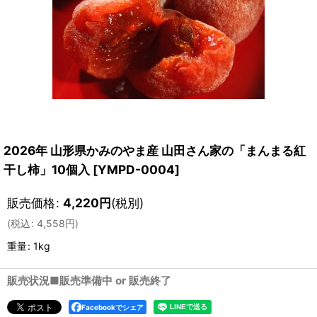
2026年 山形県かみのやま産 山田さん家の「まんまる紅
干し柿」10個入
[
YMPD-0004
]
販売価格
:
4,220
円
(税別)
(
税込
:
4,558
円
)
重量
:
1kg
販売状況■販売準備中 or 販売終了
Facebookでシェア