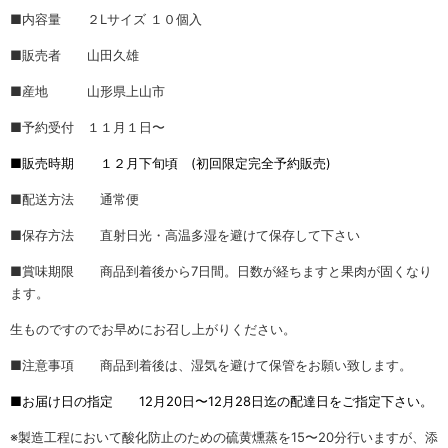
■内容量 ２Lサイズ １０個入
■販売者 山田久雄
■産地 山形県上山市
■予約受付 １１月１日〜
■販売時期 １２月下旬頃 (初回限定完全予約販売)
■配送方法 通常便
■保存方法 直射日光・高温多湿を避けて保存して下さい
■賞味期限 商品到着後から7日間。日数が経ちますと果肉が固くなり
ます。
生ものですのでお早めにお召し上がりください。
■注意事項 商品到着後は、湿気を避けて保管をお願い致します。
■お届け日の指定 12月20日〜12月28日迄の配達日をご指定下さい。
※製造工程において酸化防止のための硫黄燻蒸を15〜20分行いますが、添