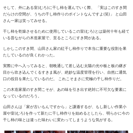
そして、外にある室(むろ)に干し柿を運んでいく際、 「実はこのすき間
だらけの空間が、うちの干し柿作りのポイントなんですよ(笑)」 と山田
さん一家は笑ってみせる。
干し柿を乾燥させるために使用しているこの室(むろ)とは築何十年も経て
いる昔ながらの木造家屋で、至るところにすき間がある。
しかしこのすき間、山田さん家の紅干し柿作りで本当に重要な役割を果
たしているのが良くわかった。
実際に中へ入ってみると、朝晩通して差し込む太陽の光や板と板の継ぎ
目から吹き込んでくるすきま風が、絶妙な温度管理を行い、自然に通気
口の役目を果たしているのだ。 これこそまさに究極の干し柿作りだ。
この木造家屋のすき間こそが、あの味を引き出す絶対に不可欠な要素に
なっているのだろう。
山田さんは「家が古いもんですから」と謙遜するが、もし新しい作業小
屋や室(むろ)を作って新たに干し柿作りを始めるとしたら、明らかに今の
干し柿の味とは違った味わいに変わってしまうような気がする。