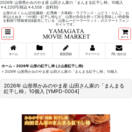
2026年 山形県かみのやま産 山田さん家の「まんまる紅干し柿」10個入
￥4,220円(税込￥4,558・送料別)
山形のさくらんぼ(佐藤錦・紅秀峰・大将錦)・ラフランス・ぶどう・りんご・お
米(はえぬき・つや姫)・紅干し柿など、山形が自信を持って誇る美味しい特産物
を動画で情報発信&販売している「山形ムービーマーケット」のスマートフォン
サイトです。
メニュー
カート
ホーム
カテゴリ
新規登録
マイページ
問い合わせ
ホーム
>
2026年 山形の紅干し柿 (上山産紅干し柿)
>
2026年 山形県かみのやま産 山田さん家の「まんまる紅干し柿」10個入
2026年 山形県かみのやま産 山田さん家の「まんまる
紅干し柿」10個入
[
YMPD-0004
]