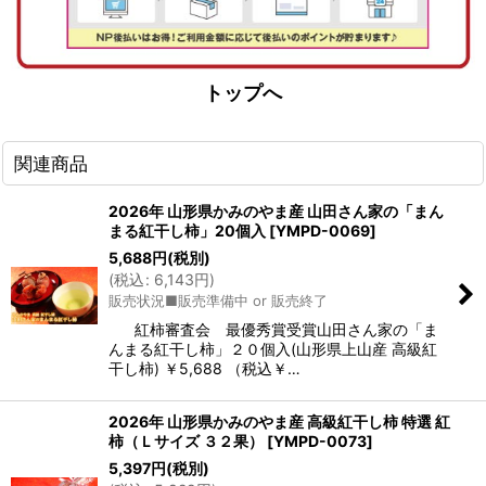
トップへ
関連商品
2026年 山形県かみのやま産 山田さん家の「まん
まる紅干し柿」20個入
[
YMPD-0069
]
5,688
円
(税別)
(
税込
:
6,143
円
)
販売状況■販売準備中 or 販売終了
紅柿審査会 最優秀賞受賞山田さん家の「ま
んまる紅干し柿」２０個入(山形県上山産 高級紅
干し柿) ￥5,688 （税込￥…
2026年 山形県かみのやま産 高級紅干し柿 特選 紅
柿（Ｌサイズ ３２果）
[
YMPD-0073
]
5,397
円
(税別)