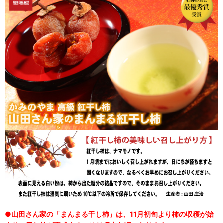
●山田さん家の「まんまる干し柿」は、11月初旬より柿の収穫が始