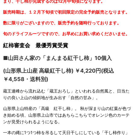
まり、干し柿が完成するのは12月中旬頃になります。
販売時期は、１２月下旬頃で初回限定の完全予約販売となります。
数に限りがございますので、販売予約を随時行っております。
旬のドライフルーツですので、お早めにお買い求めくださいませ。
紅柿審査会 最優秀賞受賞
■山田さん家の「まんまる紅干し柿」10個入
(山形県上山産 高級紅干し柿) ￥4,220円(税込
￥4,558・送料別)
蔵王連峰から流れ込む「蔵王おろし」といわれる自然風と、日当た
りの良い上山の傾斜地が生み出す「自然の甘み」。
山形県上山特産の「高級 紅干し柿」。 秋が深まり山の紅葉が色づ
き始める頃、山形県上山市ではあちらこちらでオレンジ色のカーテ
ンが見受けられるようになる。
一本の縄に1つ1つ柿を吊るして天日干しにしている「干し柿作り」