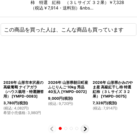
柿 特選 紅柿 （３Ｌサイズ ３２果）￥7,328
（税込￥7,914・送料別）&nbs…
この商品を買った人は、こんな商品も買っています
2026年 山形市本沢産の
2026年 山形県朝日町産
2026年 山形県かみのや
高級葡萄 ナイアガラ
ふじりんご 10kg 秀品
ま産 高級紅干し柿 特選
（ハウス栽培・特選贈答
40玉入
[
YMPD-0072
]
紅柿（３Ｌサイズ ３２
用）
[
YMPD-0083
]
果）
[
YMPD-0075
]
9,000
円
(税別)
3,780
円
(税別)
7,328
円
(税別)
(
税込
:
9,720
円
)
(
税込
:
4,082
円
)
(
税込
:
7,914
円
)
希望小売価格
:
3,980
円