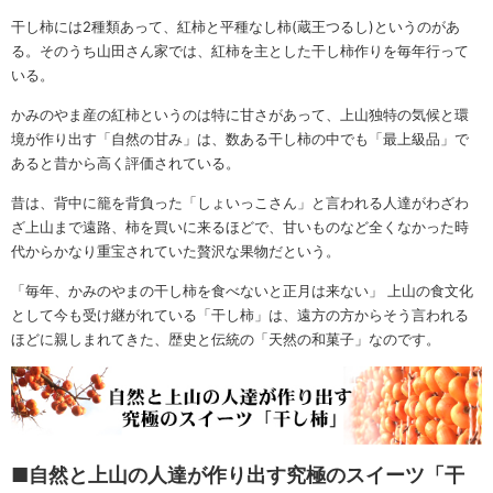
干し柿には2種類あって、紅柿と平種なし柿(蔵王つるし)というのがあ
る。そのうち山田さん家では、紅柿を主とした干し柿作りを毎年行って
いる。
かみのやま産の紅柿というのは特に甘さがあって、上山独特の気候と環
境が作り出す「自然の甘み」は、数ある干し柿の中でも「最上級品」で
あると昔から高く評価されている。
昔は、背中に籠を背負った「しょいっこさん」と言われる人達がわざわ
ざ上山まで遠路、柿を買いに来るほどで、甘いものなど全くなかった時
代からかなり重宝されていた贅沢な果物だという。
「毎年、かみのやまの干し柿を食べないと正月は来ない」 上山の食文化
として今も受け継がれている「干し柿」は、遠方の方からそう言われる
ほどに親しまれてきた、歴史と伝統の「天然の和菓子」なのです。
■自然と上山の人達が作り出す究極のスイーツ「干