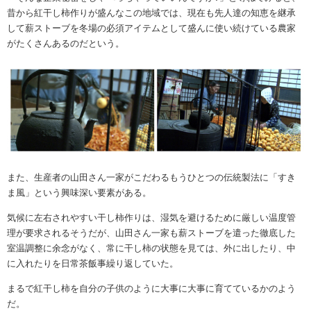
昔から紅干し柿作りが盛んなこの地域では、現在も先人達の知恵を継承
して薪ストーブを冬場の必須アイテムとして盛んに使い続けている農家
がたくさんあるのだという。
また、生産者の山田さん一家がこだわるもうひとつの伝統製法に「すき
ま風」という興味深い要素がある。
気候に左右されやすい干し柿作りは、湿気を避けるために厳しい温度管
理が要求されるそうだが、山田さん一家も薪ストーブを遣った徹底した
室温調整に余念がなく、常に干し柿の状態を見ては、外に出したり、中
に入れたりを日常茶飯事繰り返していた。
まるで紅干し柿を自分の子供のように大事に大事に育てているかのよう
だ。