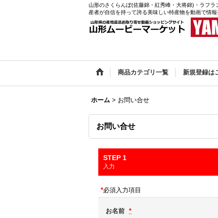
山形のさくらんぼ(佐藤錦・紅秀峰・大将錦)・ラフラ
産者が自信を持って誇る美味しい特産物を動画で情報
商品カテゴリ一覧
新規登録は
ホーム
>
お問い合せ
お問い合せ
STEP 1
入力
*
必須入力項目
お名前
*