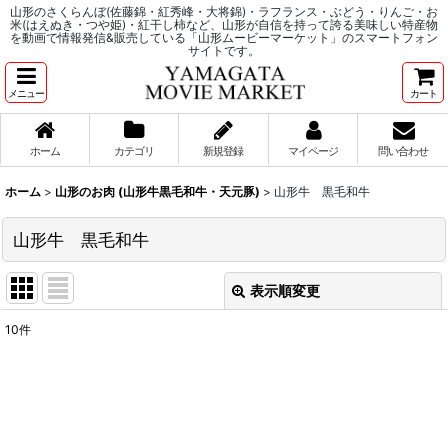
山形のさくらんぼ(佐藤錦・紅秀峰・大将錦)・ラフランス・ぶどう・りんご・お
米(はえぬき・つや姫)・紅干し柿など、山形が自信を持って誇る美味しい特産物
を動画で情報発信&販売している「山形ムービーマーケット」のスマートフォン
サイトです。
メニュー
カート
ホーム
カテゴリ
新規登録
マイページ
問い合わせ
ホーム
>
山形のお肉 (山形牛黒毛和牛・天元豚)
>
山形牛 黒毛和牛
山形牛 黒毛和牛
表示順変更
閉じる
10
件
表示数
:
並び順
: