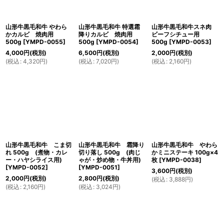
絞り込む
山形牛黒毛和牛 やわら
山形牛黒毛和牛 特選霜
山形牛黒毛和牛スネ肉
かカルビ 焼肉用
降りカルビ 焼肉用
ビーフシチュー用
500g
[
YMPD-0055
]
500g
[
YMPD-0054
]
500g
[
YMPD-0053
]
4,000
円
(税別)
6,500
円
(税別)
2,000
円
(税別)
(
税込
:
4,320
円
)
(
税込
:
7,020
円
)
(
税込
:
2,160
円
)
山形牛黒毛和牛 こま切
山形牛黒毛和牛 霜降り
山形牛黒毛和牛 やわら
れ 500g (煮物・カレ
切り落し 500g (肉じ
かミニステーキ 100g×4
ー・ハヤシライス用)
ゃが・炒め物・牛丼用)
枚
[
YMPD-0038
]
[
YMPD-0052
]
[
YMPD-0051
]
3,600
円
(税別)
2,000
円
(税別)
2,800
円
(税別)
(
税込
:
3,888
円
)
(
税込
:
2,160
円
)
(
税込
:
3,024
円
)