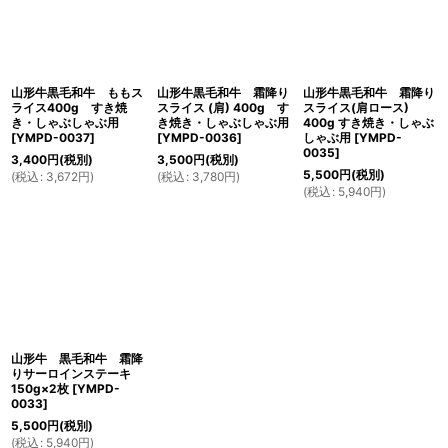
山形牛黒毛和牛 ももス
山形牛黒毛和牛 霜降り
山形牛黒毛和牛 霜降り
ライス400g すき焼
スライス (肩) 400g す
スライス(肩ロース)
き・しゃぶしゃぶ用
き焼き・しゃぶしゃぶ用
400g すき焼き・しゃぶ
[
YMPD-0037
]
[
YMPD-0036
]
しゃぶ用
[
YMPD-
0035
]
3,400
円
(税別)
3,500
円
(税別)
5,500
円
(税別)
(
税込
:
3,672
円
)
(
税込
:
3,780
円
)
(
税込
:
5,940
円
)
山形牛 黒毛和牛 霜降
りサーロインステーキ
150g×2枚
[
YMPD-
0033
]
5,500
円
(税別)
(
税込
:
5,940
円
)