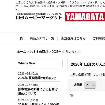
山形のさくらんぼ(佐藤錦・紅秀峰・大将錦)・ラフランス・ぶどう・桃・りん
ど、山形が自信を持って誇る美味しい特産物を動画で情報発信&販売してい
す。
商品カテゴリ一覧
新規登録はこちら
ご利用案
ホーム
>
おすすめ商品
>
2026年 山形のりんご
What's New
2026年 山形のりん
2026
08
01
年
月
日
山形の朝日町産りんごを
2026年 夏期休業のお知らせ
2026
07
30
表示数
:
年
月
日
熊本地震の影響によるお届け
遅延について
0
件
2026
05
21
年
月
日
2026年 山形県さくらんぼ作柄