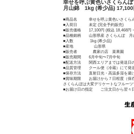
幸せを呼ぶ黄色いさくらん
月山錦 1kg (希少品) 17,10
■商品名 幸せを呼ぶ黄色いさくらんぼ 
■入荷日 未定 (完全予約販売)
■販売価格 17,100円 (税込 18,468円
■品種銘柄 山形県産 さくらんぼ 
■入数 1kg (希少品)
■産地 山形県
■販売者 農家の店 菜果園
■販売期間 6月中旬〜7月中旬
■配送方法 関西エリアまでは発送
■品質管理 クール便（冷蔵）にて発
■保存方法 直射日光・高温多湿を避
■賞味期限 お届けから７日程度（保存
さくらんぼは大変デリケートなフルーツ
■お届け日の指定 ご注文日から翌々