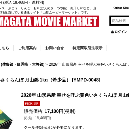
(税込 18,468円・送料別)
Other Site
ンス・ぶどう・りんご・お米(はえぬき・つや姫)・紅干し柿など、山
信&販売している通販サイト「山形ムービーマーケット」です。
ログイン
こちら
ご利用案内
お問い合せ
特定商取引法表示
培 (佐藤錦・紅秀峰・大将錦)
>
2026年 山形県産 幸せを呼ぶ黄色いさくらんぼ 
いさくらんぼ 月山錦 1kg（希少品）
[
YMPD-0048
]
2026年 山形県産 幸せを呼ぶ黄色いさくらんぼ 月山
販売価格
:
17,100円
(税別)
(
税込
:
18,468円
)
クール便(冷蔵)
代が必要になります。