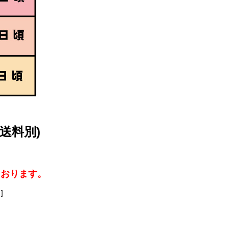
・送料別)
ております。
]