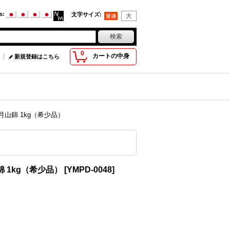
s
:
文字サイズ
:
0
カートの中身
新規登録はこちら
月山錦 1kg（希少品）
錦 1kg（希少品）
[
YMPD-0048
]