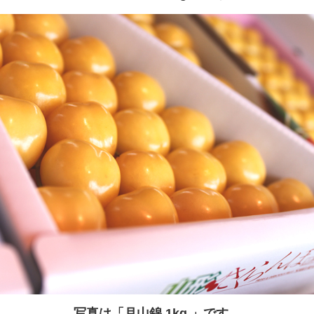
写真は「月山錦 1kg 」です
。