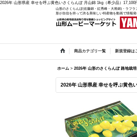
2026年 山形県産 幸せを呼ぶ黄色いさくらんぼ 月山錦 1kg（希少品）17,100円 
山形のさくらんぼ(佐藤錦・紅秀峰・大将錦)・ラフラ
形が自信を持って誇る美味しい特産物を動画で情報発
商品カテゴリ一覧
新規登録は
ホーム
>
2026年 山形のさくらんぼ 路地栽
2026年 山形県産 幸せを呼ぶ黄色