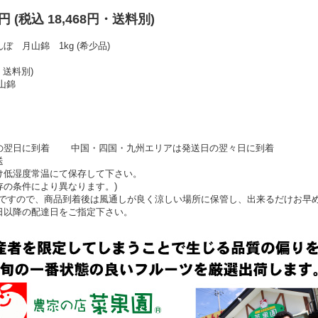
ぼ
0円 (税込 18,468円・送料別)
月山錦 1kg (希少品)
・送料別)
月山錦
日の翌日に到着
中国・四国・九州エリアは発送日の翌々日に到着
送
け低湿度常温にて保存して下さい。
の条件により異なります。)
ですので、商品到着後は風通しが良く涼しい場所に保管し、出来るだけお早
日以降の配達日をご指定下さい。