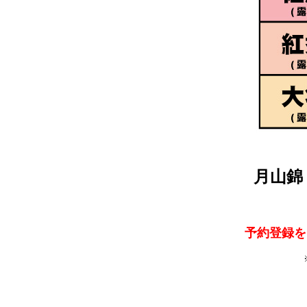
月山錦 
予約登録を