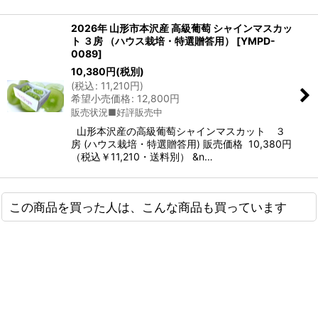
2026年 山形市本沢産 高級葡萄 シャインマスカッ
ト ３房 （ハウス栽培・特選贈答用）
[
YMPD-
0089
]
10,380
円
(税別)
(
税込
:
11,210
円
)
希望小売価格
:
12,800
円
販売状況■好評販売中
山形本沢産の高級葡萄シャインマスカット ３
房 (ハウス栽培・特選贈答用) 販売価格 10,380円
（税込￥11,210・送料別） &n…
この商品を買った人は、こんな商品も買っています