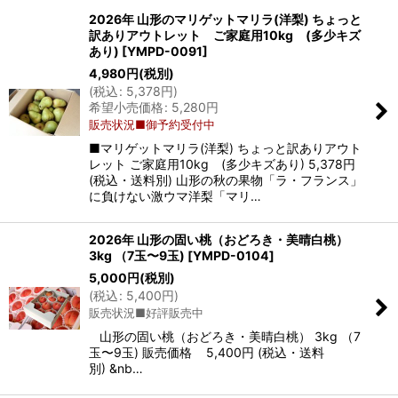
2026年 山形のマリゲットマリラ(洋梨) ちょっと
訳ありアウトレット ご家庭用10kg (多少キズ
あり)
[
YMPD-0091
]
4,980
円
(税別)
(
税込
:
5,378
円
)
希望小売価格
:
5,280
円
販売状況■御予約受付中
■マリゲットマリラ(洋梨) ちょっと訳ありアウト
レット ご家庭用10kg (多少キズあり) 5,378円
(税込・送料別) 山形の秋の果物「ラ・フランス」
に負けない激ウマ洋梨「マリ…
2026年 山形の固い桃（おどろき・美晴白桃）
3kg （7玉〜9玉)
[
YMPD-0104
]
5,000
円
(税別)
(
税込
:
5,400
円
)
販売状況■好評販売中
山形の固い桃（おどろき・美晴白桃） 3kg （7
玉〜9玉) 販売価格 5,400円 (税込・送料
別) &nb…