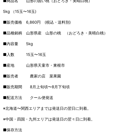
■商品名 山形の固い桃（おどろき・美晴白桃）
5kg （15玉〜16玉)
■販売価格 6,860円 (税込・送料別)
■品種銘柄 山形県産 山形の桃 （おどろき・美晴白桃）
■内容量 5kg
■入数 15玉〜16玉
■産地 山形県天童市・東根市
■販売者 農家の店 菜果園
■販売期間 8月上旬頃〜8月下旬頃
■配送方法 クール便発送
※北海道〜関西エリアまでは発送日の翌日に到着。
※中国・四国・九州エリアは発送日の翌々日に到着。
■保存方法