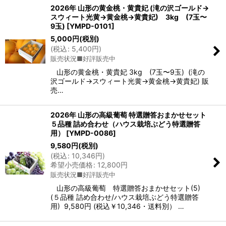
2026年 山形の黄金桃・黄貴妃 (滝の沢ゴールド→
スウィート光黄→黄金桃→黄貴妃) 3kg (7玉〜
9玉)
[
YMPD-0101
]
5,000
円
(税別)
(
税込
:
5,400
円
)
販売状況■好評販売中
山形の黄金桃・黄貴妃 3kg (7玉〜9玉) (滝の
沢ゴールド→スウィート光黄→黄金桃→黄貴妃) 販
売…
2026年 山形の高級葡萄 特選贈答おまかせセット
５品種 詰め合わせ（ハウス栽培ぶどう特選贈答
用）
[
YMPD-0086
]
9,580
円
(税別)
(
税込
:
10,346
円
)
希望小売価格
:
12,800
円
販売状況■好評販売中
山形の高級葡萄 特選贈答おまかせセット(5)
(５品種 詰め合わせ/ハウス栽培ぶどう特選贈答
用) 9,580円 (税込￥10,346・送料別） …