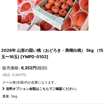
2026年 山形の固い桃（おどろき・美晴白桃） 5kg （15
玉〜16玉)
[
YMPD-0102
]
販売価格
:
6,352
円
(税別)
(
税込
:
6,860
円
)
クール便(冷蔵)
代が必要になります。
送料オプション金額はこちらでご確認ください。
重量
:
5kg