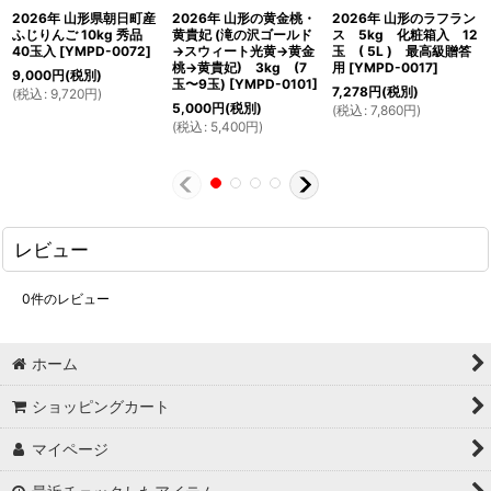
2026年 山形県朝日町産
2026年 山形の黄金桃・
2026年 山形のラフラン
ふじりんご 10kg 秀品
黄貴妃 (滝の沢ゴールド
ス 5kg 化粧箱入 12
40玉入
[
YMPD-0072
]
→スウィート光黄→黄金
玉 ( 5L ) 最高級贈答
桃→黄貴妃) 3kg (7
用
[
YMPD-0017
]
9,000
円
(税別)
玉〜9玉)
[
YMPD-0101
]
7,278
円
(税別)
(
税込
:
9,720
円
)
5,000
円
(税別)
(
税込
:
7,860
円
)
(
税込
:
5,400
円
)
レビュー
0
件のレビュー
ホーム
ショッピングカート
マイページ