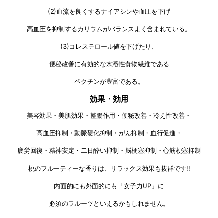
(2)血流を良くするナイアシンや血圧を下げ
高血圧を抑制するカリウムがバランスよく含まれている。
(3)コレステロール値を下げたり、
便秘改善に有効的な水溶性食物繊維である
ペクチンが豊富である。
効果・効用
美容効果・美肌効果・整腸作用・便秘改善・冷え性改善・
高血圧抑制・動脈硬化抑制・がん抑制・血行促進・
疲労回復・精神安定・二日酔い抑制・脳梗塞抑制・心筋梗塞抑制
桃のフルーティーな香りは、リラックス効果も抜群です!!
内面的にも外面的にも「女子力UP」に
必須のフルーツといえるかもしれません。