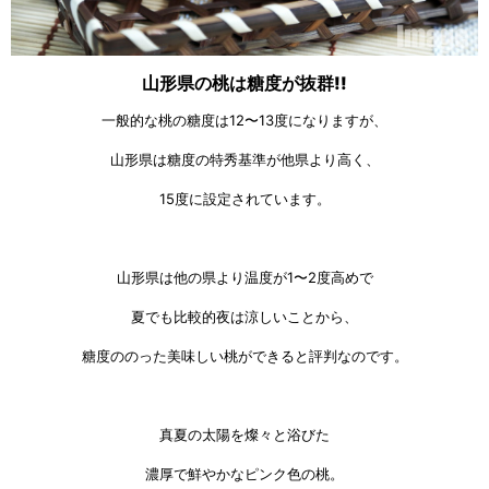
山形県の桃は糖度が抜群!!
一般的な桃の糖度は12〜13度になりますが、
山形県は糖度の特秀基準が他県より高く、
15度に設定されています。
山形県は他の県より温度が1〜2度高めで
夏でも比較的夜は涼しいことから、
糖度ののった美味しい桃ができると評判なのです。
真夏の太陽を燦々と浴びた
濃厚で鮮やかなピンク色の桃。